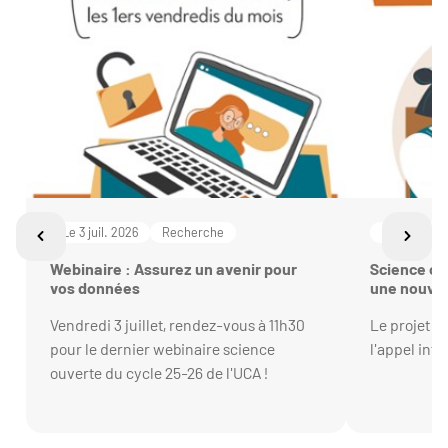
Le 3 juil. 2026
Recherche
Le 22 janv.
Webinaire : Assurez un avenir pour
Science ou
vos données
une nouvel
de la rech
Vendredi 3 juillet, rendez-vous à 11h30
Le projet O
pour le dernier webinaire science
l'appel int
ouverte du cycle 25-26 de l'UCA !